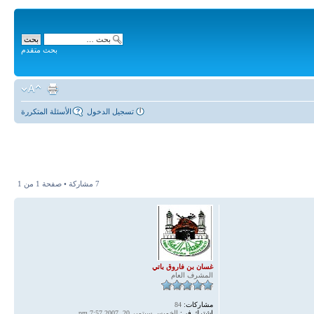
بحث متقدم
تسجيل الدخول
الأسئلة المتكررة
7 مشاركة • صفحة
1
من
1
غسان بن فاروق باتي
المشرف العام
مشاركات:
84
اشترك في:
الخميس سبتمبر 20, 2007 7:57 pm