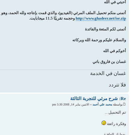
أحبتي في الله
أتمنى منكم تحميل الملف المرئي (الفيديو)، والذي قمت بإنتاجه ولله الحمد، وهو يش
http://www.ghadeer.net/ise.zip
وحجمه تقريبًا 11.5 ميجابايت.
أتمنى لكم المتعة والفائدة
والسلام عليكم ورحمة الله وبركاته
أخوكم في الله
غسان بن فاروق باتي
غسان في الخدمة
فلا تتردد
Re: شرح مرئي للتجربة الثالثة
بواسطة
محمد علي أحمد
» الاثنين يناير 14, 2008 5:30 pm
تم التحميل ...
وفكرة رائعة
يعطيك العافية