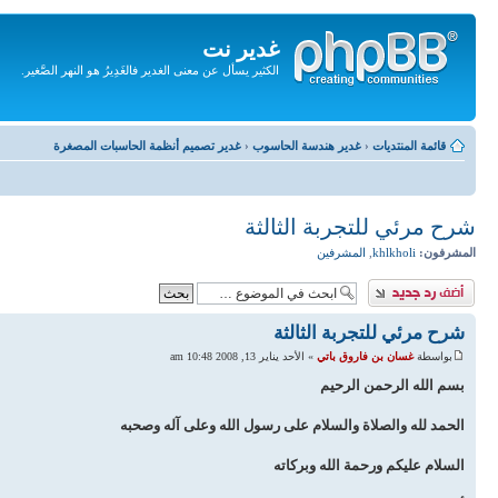
غدير نت
الكثير يسأل عن معنى الغدير فالغَدِيرُ هو النهر الصَّغير.
تجاهل
المحتويات
قائمة المنتديات
‹
غدير هندسة الحاسوب
‹
غدير تصميم أنظمة الحاسبات المصغرة
شرح مرئي للتجربة الثالثة
المشرفون:
khlkholi
,
المشرفين
إضافة رد
شرح مرئي للتجربة الثالثة
بواسطة
غسان بن فاروق باتي
» الأحد يناير 13, 2008 10:48 am
بسم الله الرحمن الرحيم
الحمد لله والصلاة والسلام على رسول الله وعلى آله وصحبه
السلام عليكم ورحمة الله وبركاته