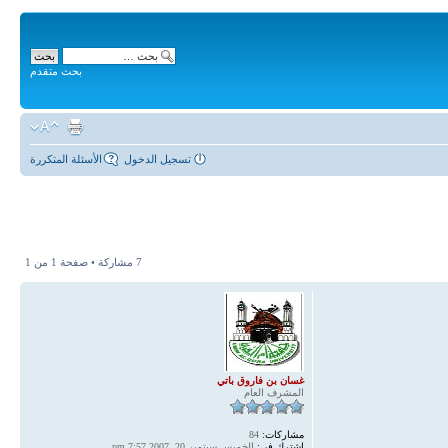
بحث متقدم
تسجيل الدخول
الأسئلة المتكررة
7 مشاركة • صفحة
1
من
1
غسان بن فاروق باتي
المشرف العام
مشاركات:
84
اشترك في:
الخميس سبتمبر 20, 2007 7:57 pm