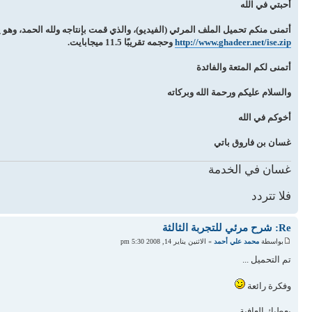
أحبتي في الله
أتمنى منكم تحميل الملف المرئي (الفيديو)، والذي قمت بإنتاجه ولله الحمد، وهو يش
http://www.ghadeer.net/ise.zip
وحجمه تقريبًا 11.5 ميجابايت.
أتمنى لكم المتعة والفائدة
والسلام عليكم ورحمة الله وبركاته
أخوكم في الله
غسان بن فاروق باتي
غسان في الخدمة
فلا تتردد
Re: شرح مرئي للتجربة الثالثة
بواسطة
محمد علي أحمد
» الاثنين يناير 14, 2008 5:30 pm
تم التحميل ...
وفكرة رائعة
يعطيك العافية