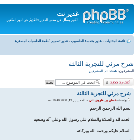
غدير نت
الكثير يسأل عن معنى الغدير فالغَدِيرُ هو النهر الصَّغير.
تجاهل
المحتويات
قائمة المنتديات
‹
غدير هندسة الحاسوب
‹
غدير تصميم أنظمة الحاسبات المصغرة
شرح مرئي للتجربة الثالثة
المشرفون:
khlkholi
,
المشرفين
إضافة رد
شرح مرئي للتجربة الثالثة
بواسطة
غسان بن فاروق باتي
» الأحد يناير 13, 2008 10:48 am
بسم الله الرحمن الرحيم
الحمد لله والصلاة والسلام على رسول الله وعلى آله وصحبه
السلام عليكم ورحمة الله وبركاته