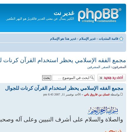
غدير نت
الكثير يسأل عن معنى الغدير فالغَدِيرُ هو النهر الصَّغير.
تجاهل
المحتويات
قائمة المنتديات
‹
غدير الإسلام
‹
غدير هذا هو الإسلام
مجمع الفقه الإسلامي يحظر استخدام القرآن كرنات ل
المشرفون:
الصقر
,
المشرفين
إضافة رد
مجمع الفقه الإسلامي يحظر استخدام القرآن كرنات للجوال
بواسطة
غسان بن فاروق باتي
» الأحد نوفمبر 11, 2007 6:43 pm
والصلاة والسلام على أشرف النبيين وعلى آله وصحبه