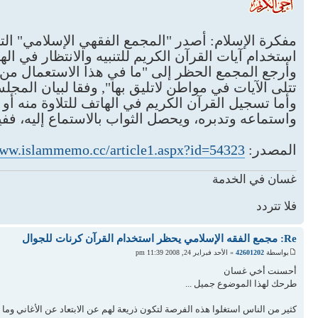
مفكرة الإسلام: أصدر "المجمع الفقهي الإسلامي" التا
استخدام آيات القرآن الكريم للتنبيه والانتظار في ال
وأرجع المجمع الحظر إلى "ما في هذا الاستعمال من تعر
تتلى الآيات في مواطن لاتليق بها", وفقا لبيان المجلس الذي صدر بختام دو
وأما تسجيل القرآن الكريم في الهاتف للتلاوة منه أو 
واستماعه وتدبره، ويحصل الثواب بالاستماع إليه، ففيه
المصدر:
www.islammemo.cc/article1.aspx?id=54323
غسان في الخدمة
فلا تتردد
Re: مجمع الفقه الإسلامي يحظر استخدام القرآن كرنات للجوال
بواسطة
42601202
» الأحد فبراير 24, 2008 11:39 pm
أحسنت أخي غسان
طرحك لهذا الموضوع جميل ...
كثير من الناس استغلوا هذه الفرصة لتكون ذريعة لهم عن الابتعاد عن الأغاني وما 