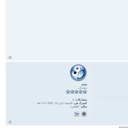
أ
ميدو
مشرف
مشاركات:
6
اشترك في:
الجمعة يناير 14, 2005 3:15 am
مكان:
القاهرة
أ