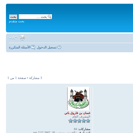
بحث متقدم
تسجيل الدخول
الأسئلة المتكررة
3 مشاركة • صفحة
1
من
1
غسان بن فاروق باتي
المشرف العام
مشاركات:
84
اشترك في:
الخميس سبتمبر 20, 2007 7:57 pm