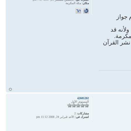
مكان:
مكة المكرمة
 جواز
ولأنه قد
 نشر القرآن
أ
42601202
المستوى الأول
مشاركات:
2
اشترك في:
الأحد فبراير 24, 2008 11:12 pm