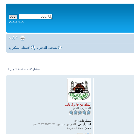
بحث متقدم
تسجيل الدخول
الأسئلة المتكررة
8 مشاركة • صفحة
1
من
1
غسان بن فاروق باتي
المشرف العام
مشاركات:
84
اشترك في:
الخميس سبتمبر 20, 2007 7:57 pm
مكان:
مكة المكرمة