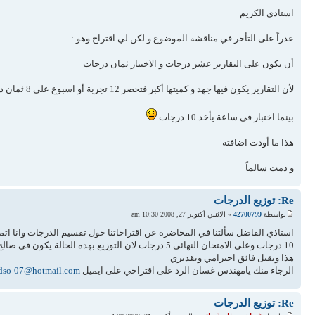
استاذي الكريم
عذراً على التأخر في مناقشة الموضوع و لكن لي اقتراح وهو :
أن يكون على التقارير عشر درجات و الاختبار ثمان درجات
لأن التقارير يكون فيها جهد و كميتها أكبر فتحصر 12 تجربة أو اسبوع على 8 ثمان درجات
بينما اختبار في ساعة يأخذ 10 درجات
هذا ما أودت اضافته
و دمت سالماً
Re: توزيع الدرجات
بواسطة
42700799
» الاثنين أكتوبر 27, 2008 10:30 am
استاذي الفاضل سألتنا في المحاضرة عن اقتراحاتنا حول تقسيم الدرجات وانا اتمنى منك ان يكون
10 درجات وعلى الامتحان النهائي 5 درجات لان التوزيع بهذه الحالة يكون في صالح الطالب اكثر وفي نفس الوقت يحفز الطلاب للحضور في المحاضرة
هذا وتقبل فائق احترامي وتقديري
الرجاء منك يامهندس غسان الرد على اقتراحي على ايميل
dso-07@hotmail.com
Re: توزيع الدرجات