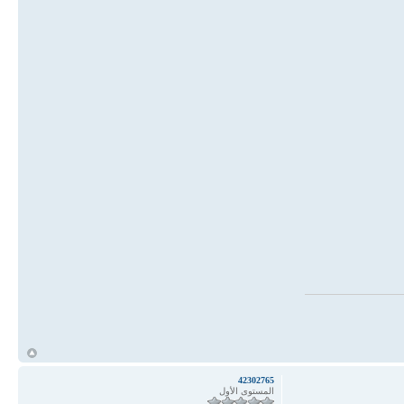
أ
42302765
المستوى الأول