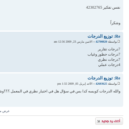
نفس تفكير 42302765
وشكراً
Re: توزيع الدرجات
بواسطة
42700820
» الاثنين مارس 23, 2009 12:56 am
7درجات تقارير
7درجات حظور وغياب
7درجات نظري
4درجات عملي
Re: توزيع الدرجات
بواسطة
42603625
» الأحد إبريل 05, 2009 1:55 pm
والله الدرجات كويسه كدا بس في سؤال هل في اختبار نظري في المعمل ؟؟؟وش
عرض مش
إضافة رد