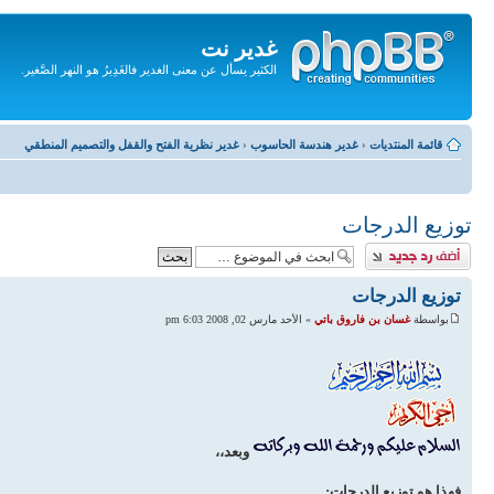
غدير نت
الكثير يسأل عن معنى الغدير فالغَدِيرُ هو النهر الصَّغير.
تجاهل
المحتويات
قائمة المنتديات
‹
غدير هندسة الحاسوب
‹
غدير نظرية الفتح والقفل والتصميم المنطقي
توزيع الدرجات
إضافة رد
توزيع الدرجات
بواسطة
غسان بن فاروق باتي
» الأحد مارس 02, 2008 6:03 pm
وبعد،،
فهذا هو توزيع الدرجات: