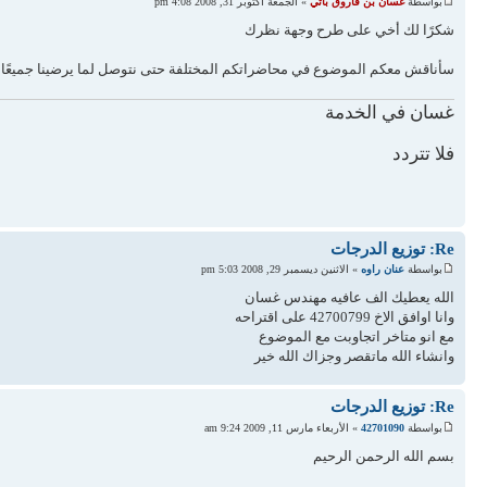
بواسطة
غسان بن فاروق باتي
» الجمعة أكتوبر 31, 2008 4:08 pm
شكرًا لك أخي على طرح وجهة نظرك
سأناقش معكم الموضوع في محاضراتكم المختلفة حتى نتوصل لما يرضينا جميعًا ب
غسان في الخدمة
فلا تتردد
Re: توزيع الدرجات
بواسطة
عنان راوه
» الاثنين ديسمبر 29, 2008 5:03 pm
الله يعطيك الف عافيه مهندس غسان
وانا اوافق الاخ 42700799 على اقتراحه
مع انو متاخر اتجاوبت مع الموضوع
وانشاء الله ماتقصر وجزاك الله خير
Re: توزيع الدرجات
بواسطة
42701090
» الأربعاء مارس 11, 2009 9:24 am
بسم الله الرحمن الرحيم