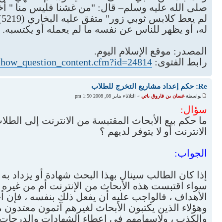
له، أو يظهر للناس عن نفسه ما لم يعمله أو يكتسبه.
المصدر: موقع الإسلام اليوم.
رابط الفتوى:
/show_question_content.cfm?id=24814
Re: حكم إعداد مشاريع التخرج للطلاب
بواسطة
غسان بن فاروق باتي
» الثلاثاء يناير 08, 2008 1:50 pm
سؤال:
ما حكم بيع الأبحاث المقتبسة من الانترنت إلى الطلاب
الانترنت أو لا يتوفر لديهم ؟
الجواب:
إذا كان الطالب سينال بهذا البحث شهادة أو يزداد به 
سواء اقتبست هذه الأبحاث من الإنترنت أم من غيره ؛ 
الأهداف ، فالواجب عليه أن يفعل ذلك بنفسه ، فإن أخ
وهؤلاء الذين يكتبون الأبحاث لغيرهم آثمون معتدون م
والكذب ، ولإسهامهم في إعطاء الشهادات والدرجات لم