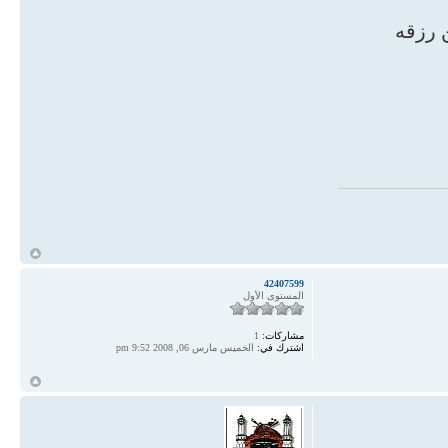
 رزقه
أ
42407599
المستوى الأول
مشاركات:
1
اشترك في:
الخميس مارس 06, 2008 9:52 pm
أ