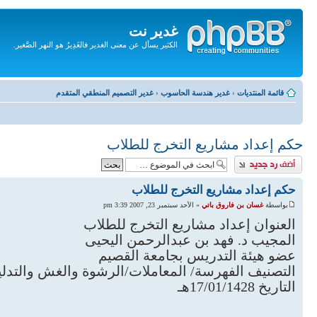
غدير نت
الكثير يسأل عن معنى الغدير فالغَدِيرُ هو النهر الصَّغير.
تجاهل
المحتويات
قائمة المنتديات
‹
غدير هندسة الحاسوب
‹
غدير التصميم المنطقي المتقدم
حكم إعداد مشاريع التخرج للطلاب
إضافة رد
حكم إعداد مشاريع التخرج للطلاب
بواسطة
غسان بن فاروق باتي
» الأحد سبتمبر 23, 2007 3:39 pm
العنوان إعداد مشاريع التخرج للطلاب
المجيب د. فهد بن عبدالرحمن اليحيى
عضو هيئة التدريس بجامعة القصيم
التصنيف الفهرسة/ المعاملات/الرشوة والغش والتد
التاريخ 17/01/1428هـ