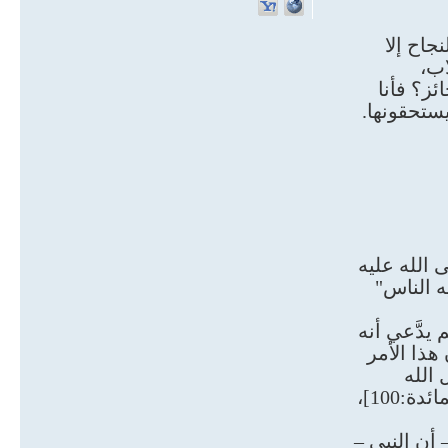
جاح إلا
ب،
ز؟ فأنا
ستحقونها.
الله عليه
 الناس"
يدَّعي أنه
هذا الأمر
 الله
سبحانه: "قُلْ لا يَسْتَوِي الْخَبِيثُ وَالطَّيِّبُ وَلَوْ أَعْجَبَكَ كَثْرَةُ الْخَبِيثِ فَاتَّقُوا اللَّهَ يَا أُولِي الْأَلْبَابِ لَعَلَّكُمْ تُفْلِحُونَ" [المائدة:100]،
أن النبي –