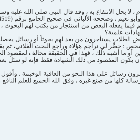
لا يحل الانتفاع به ، وقد قال النبي صلى الله عليه وسل
 نعيم ، وصححه الألباني في صحيح الجامع برقم (4519)
 فيما يفعله البعض من استئجار من يكتب لهم البحوث ، أ
ادات علمية؟
عض الطلاب يستأجرون من يعد لهم بحوثاً أو رسائل يحصل
 : حضِّر لي تراجم هؤلاء وراجع البحث الفلاني، ثم يق
ن أو ما أشبه ذلك ، فهذا في الحقيقة مخالف لمقصود ال
د أن يكون المقصود من ذلك الشهادة فقط فإنه لو سئل بعد
رون رسائل على هذا النحو من العاقبة الوخيمة ، وأقول إ
الة كلها من صنع غيره ، وفق الله الجميع للعلم النافع 