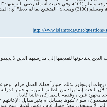
صلى الله عليه وسلم– قال: "من غشنا فليس منا " أخرجه مسلم (101)، وفي حديث أسماء رضي ا
لم يعط كلابس ثوبي زور" متفق عليه البخاري (5219)، ومسلم (2130) ومعنى: "المتشبع بما ل
http://www.islamtoday.net/questions
 الذين يحتاجونها لتقديمها إلى مدرسيهم الذين لا يجيدو
درجات أو يتجاوز بذلك اختباراً فذلك العمل حرام ، وهو غ
لأن البحث إنما يراد من الطالب لتمرينه واختبار قدراته
ذ مجهود غيره ، وقدمه باسمه كان غاشا كاذبا .
فسدون ، سواء كتبوها بمقابل أم بغير مقابل ؛ لإعانتهم
ن لا يستحق ، وهذا فساد عام ، وغش للأمة ، ينتج عنه 