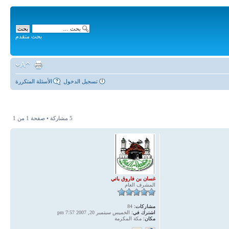
بحث متقدم
تسجيل الدخول
الأسئلة المتكررة
5 مشاركة • صفحة
1
من
1
غسان بن فاروق باتي
المشرف العام
مشاركات:
84
اشترك في:
الخميس سبتمبر 20, 2007 7:57 pm
مكان:
مكة المكرمة