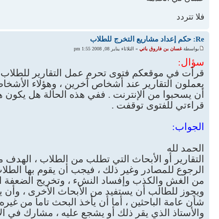
فلا تتردد
Re: حكم إعداد مشاريع التخرج للطلاب
بواسطة
غسان بن فاروق باتي
» الثلاثاء يناير 08, 2008 1:55 pm
سؤال:
قرأت في موقعكم فتوى تحرم عمل التقارير للطلاب مقا
يعملون التقارير عند أشخاص آخرين ، وهؤلاء الأشخا
أن يسحبوا من الإنترنت . ففي هذه الحالة هل يكون ه
قراءتي للفتوى توقفت .
الجواب:
الحمد لله
التقارير أو الأبحاث التي تطلب من الطلاب ، الهدف م
الرجوع للمصادر وغير ذلك ، فيجب أن يقوم بها الطلاب 
من الغش والكذب وإفساد النشء ، وتخريج الضعفة الذ
ويجوز للطالب أن يستفيد من الأبحاث الأخرى ، وأن ي
شأن عامة الباحثين ، أما أن يأخذ البحث تاما من غيره
والأستاذ الذي يقر ذلك أو يشجع عليه ، مشارك في الإ