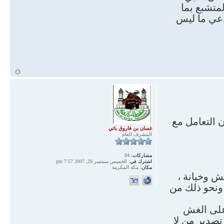
لله عنها: "المتشبع بما
م يعط" أي: المدعي ما ليس
أ
ن التعامل مع
غسان بن فاروق باتي
المشرف العام
مشاركات:
84
اشترك في:
الخميس سبتمبر 20, 2007 7:57 pm
مكان:
مكة المكرمة
ش وخيانة ،
 ونحو ذلك من
 على الغش
تصدير من لا