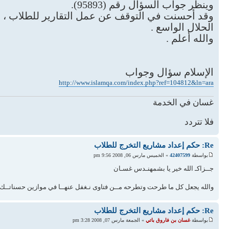
وينظر جواب السؤال رقم (95893).
وقد أحسنت في التوقف عن عمل التقارير للطلاب ، و
الحلال الواسع .
والله أعلم .
الإسلام سؤال وجواب
http://www.islamqa.com/index.php?ref=104812&ln=ara
غسان في الخدمة
فلا تتردد
Re: حكم إعداد مشاريع التخرج للطلاب
بواسطة
42407599
» الخميس مارس 06, 2008 9:56 pm
جــزاكـ الله خير يا بشمهنـدس غسـان
والله يجعل كل ما طرحت وتطرحه مــن فتاوى نـغفل عنهــا في موازين حسناتــك
Re: حكم إعداد مشاريع التخرج للطلاب
بواسطة
غسان بن فاروق باتي
» الجمعة مارس 07, 2008 3:28 pm