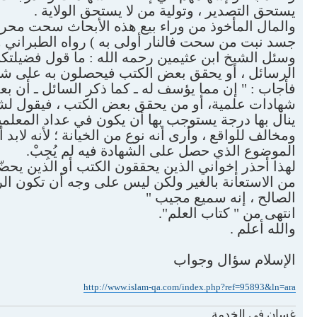
يستحق التصدير ، وتولية من لا يستحق الولاية .
والمال المأخوذ من وراء بيع هذه الأبحاث سحت محرم ، 
جسد نبت من سحت فالنار أولى به ) رواه الطبراني وأبو
وسئل الشيخ ابن عثيمين رحمه الله : ما قول فضيلتكم
الرسائل ، أو يحقق بعض الكتب فيحصلون به على شه
فأجاب : " إن مما يؤسف له ـ كما ذكر السائل ـ أن ب
شهادات علمية، أو من يحقق بعض الكتب ، فيقول لشخص
ينال بها درجة يستوجب بها أن يكون في عداد المعلمي
ومخالف للواقع ، وأرى أنه نوع من الخيانة ؛ لأنه لاب
الموضوع الذي حصل على الشهادة فيه لم يُجِبْ.
لهذا أحذر إخواني الذين يحققون الكتب أو الذين يحضّ
من الاستعانة بالغير ولكن ليس على وجه أن تكون الرس
الصالح ، إنه سميع مجيب "
انتهى من " كتاب العلم".
والله أعلم .
الإسلام سؤال وجواب
http://www.islam-qa.com/index.php?ref=95893&ln=ara
غسان في الخدمة