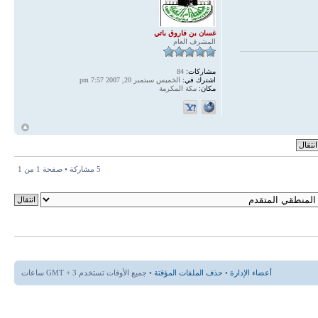
غسان بن فاروق باتي
المشرف العام
مشاركات:
84
اشترك في:
الخميس سبتمبر 20, 2007 7:57 pm
مكان:
مكة المكرمة
أ
5 مشاركة • صفحة
1
من
1
أعضاء الإدارة
•
حذف الملفات المؤقتة
• جميع الأوقات تستخدم GMT + 3 ساعات