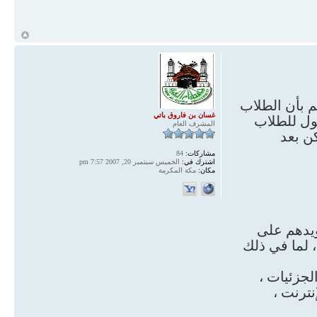
أ
م بأن الطلاب
غسان بن فاروق باتي
ول للطلاب
المشرف العام
ن بعد
مشاركات:
84
اشترك في:
الخميس سبتمبر 20, 2007 7:57 pm
مكان:
مكة المكرمة
ويدهم على
، لما في ذلك
لجزئيات ،
نترنت ،