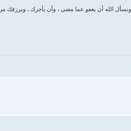
نسأل الله أن يعفو عما مضى ، وأن يأجرك ، ويرزقك من