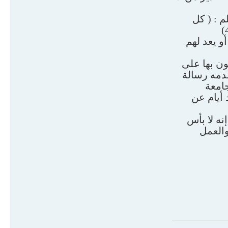
م : ( كل
و يعد لهم
ون بها على
دمه رسالة
جامعة
 أيام عن
نه لا بأس
والعمل