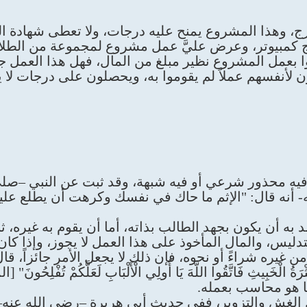
، وهذا المشروع يمنح عليه درجات، ولا تعطى شهادة الن
ج كمبيوتر، وعرض عليَّ عمل مشروع لمجموعة من الطلا
بعمل المشروع نظير مبلغ من المال، فهل هذا العمل جائ
 لأنفسهم عملاً لم يقوموا به، ويحصلون على درجات لا ي
فيه محذور شرعي أو فيه شبهة، وقد ثبت عن النبي –صلى 
أنه قال: "الإثم ما حاك في نفسك وكرهت أن يطلع عليه
 أن يكون بجهد الطالب بذاته، أما أن يقوم به غيره، ثم 
يس، والمال المأخوذ على هذا العمل لا يجوز، وإذا كان 
ن غيره شراءً أو نحوه، فإن ذلك لا يجعل الأمر جائزاً، قال
ما هو محاسب بعمله.
الغش والتزوير، ففي حديث أبي هريرة –رضي الله عنه– 