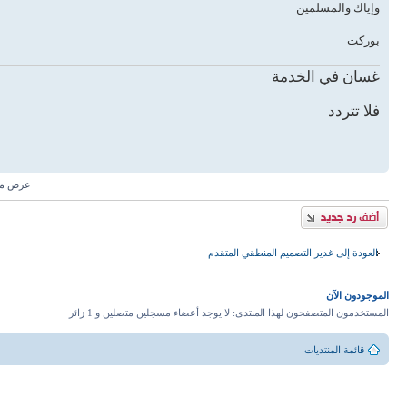
وإياك والمسلمين
بوركت
غسان في الخدمة
فلا تتردد
عرض مش
إضافة رد
العودة إلى غدير التصميم المنطقي المتقدم
الموجودون الآن
المستخدمون المتصفحون لهذا المنتدى: لا يوجد أعضاء مسجلين متصلين و 1 زائر
قائمة المنتديات