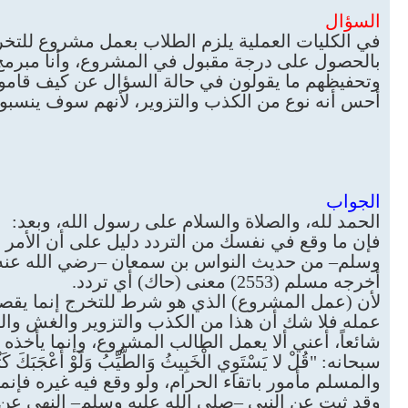
السؤال
في الكليات العملية يلزم الطلاب بعمل مشروع للتخرج
بالحصول على درجة مقبول في المشروع، وأنا مبرم
وتحفيظهم ما يقولون في حالة السؤال عن كيف قاموا 
أحس أنه نوع من الكذب والتزوير، لأنهم سوف ينسبون
الجواب
الحمد لله، والصلاة والسلام على رسول الله، وبعد:
فإن ما وقع في نفسك من التردد دليل على أن الأمر 
وسلم– من حديث النواس بن سمعان –رضي الله عنه- 
أخرجه مسلم (2553) معنى (حاك) أي تردد.
لأن (عمل المشروع) الذي هو شرط للتخرج إنما يقصد به
عمله فلا شك أن هذا من الكذب والتزوير والغش والتدل
شائعاً، أعني ألا يعمل الطالب المشروع، وإنما يأخذه م
والمسلم مأمور باتقاء الحرام، ولو وقع فيه غيره فإن
وقد ثبت عن النبي –صلى الله عليه وسلم– النهي عن 