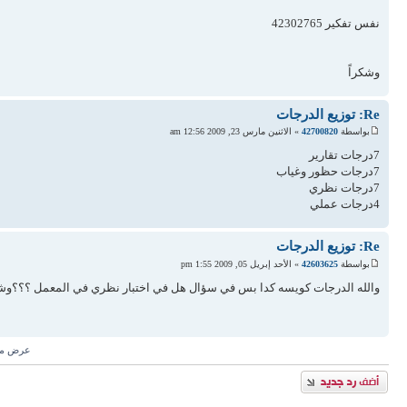
نفس تفكير 42302765
وشكراً
Re: توزيع الدرجات
بواسطة
42700820
» الاثنين مارس 23, 2009 12:56 am
7درجات تقارير
7درجات حظور وغياب
7درجات نظري
4درجات عملي
Re: توزيع الدرجات
بواسطة
42603625
» الأحد إبريل 05, 2009 1:55 pm
والله الدرجات كويسه كدا بس في سؤال هل في اختبار نظري في المعمل ؟؟؟وش
عرض مش
إضافة رد