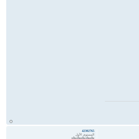
أ
42302765
المستوى الأول