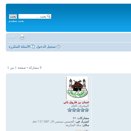
بحث متقدم
تسجيل الدخول
الأسئلة المتكررة
8 مشاركة • صفحة
1
من
1
غسان بن فاروق باتي
المشرف العام
مشاركات:
84
اشترك في:
الخميس سبتمبر 20, 2007 7:57 pm
مكان:
مكة المكرمة