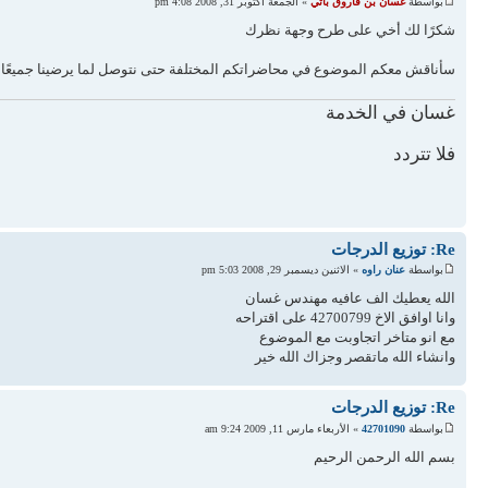
بواسطة
غسان بن فاروق باتي
» الجمعة أكتوبر 31, 2008 4:08 pm
شكرًا لك أخي على طرح وجهة نظرك
سأناقش معكم الموضوع في محاضراتكم المختلفة حتى نتوصل لما يرضينا جميعًا ب
غسان في الخدمة
فلا تتردد
Re: توزيع الدرجات
بواسطة
عنان راوه
» الاثنين ديسمبر 29, 2008 5:03 pm
الله يعطيك الف عافيه مهندس غسان
وانا اوافق الاخ 42700799 على اقتراحه
مع انو متاخر اتجاوبت مع الموضوع
وانشاء الله ماتقصر وجزاك الله خير
Re: توزيع الدرجات
بواسطة
42701090
» الأربعاء مارس 11, 2009 9:24 am
بسم الله الرحمن الرحيم