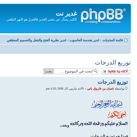
غدير نت
الكثير يسأل عن معنى الغدير فالغَدِيرُ هو النهر الصَّغير.
تجاهل
المحتويات
قائمة المنتديات
‹
غدير هندسة الحاسوب
‹
غدير نظرية الفتح والقفل والتصميم المنطقي
توزيع الدرجات
إضافة رد
توزيع الدرجات
بواسطة
غسان بن فاروق باتي
» الأحد مارس 02, 2008 6:03 pm
وبعد،،
فهذا هو توزيع الدرجات: