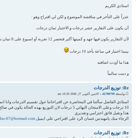
استاذي الكريم
عذراً على التأخر في مناقشة الموضوع و لكن لي اقتراح وهو :
أن يكون على التقارير عشر درجات و الاختبار ثمان درجات
لأن التقارير يكون فيها جهد و كميتها أكبر فتحصر 12 تجربة أو اسبوع على 8 ثمان درجات
بينما اختبار في ساعة يأخذ 10 درجات
هذا ما أودت اضافته
و دمت سالماً
Re: توزيع الدرجات
بواسطة
42700799
» الاثنين أكتوبر 27, 2008 10:30 am
استاذي الفاضل سألتنا في المحاضرة عن اقتراحاتنا حول تقسيم الدرجات وانا اتمنى منك ان يكون
10 درجات وعلى الامتحان النهائي 5 درجات لان التوزيع بهذه الحالة يكون في صالح الطالب اكثر وفي نفس الوقت يحفز الطلاب للحضور في المحاضرة
هذا وتقبل فائق احترامي وتقديري
الرجاء منك يامهندس غسان الرد على اقتراحي على ايميل
dso-07@hotmail.com
Re: توزيع الدرجات